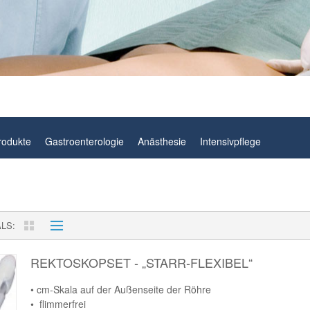
rodukte
Gastroenterologie
Anästhesie
Intensivpflege
ALS
REKTOSKOPSET - „STARR-FLEXIBEL“
• cm-Skala auf der Außenseite der Röhre
• flimmerfrei