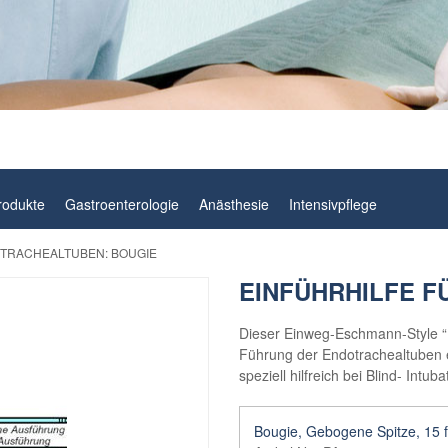
rodukte
Gastroenterologie
Anästhesie
Intensivpflege
 TRACHEALTUBEN: BOUGIE
EINFÜHRHILFE F
Dieser Einweg-Eschmann-Style “B
Führung der Endotrachealtuben e
speziell hilfreich bei Blind- Intub
Bougie, Gebogene Spitze, 15 f